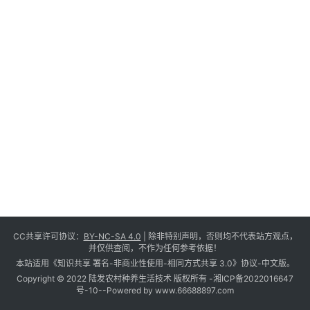
CC共享许可协议：
BY-NC-SA 4.0
| 除非特别声明，否则均不代表站方观点，
并仅供查阅，不作为任何参考依据！
本站适用《知识共享 署名-非商业性使用-相同方式共享 3.0》协议-中文版。
Copyright © 2022 陆发农村种养生活技术 版权所有 -
湘ICP备2022016647
号-10
--Powered by www.66688897.com