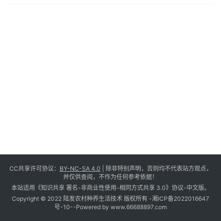
CC共享许可协议：
BY-NC-SA 4.0
| 除非特别声明，否则均不代表站方观点，
并仅供查阅，不作为任何参考依据！
本站适用《知识共享 署名-非商业性使用-相同方式共享 3.0》协议-中文版。
Copyright © 2022 陆发农村种养生活技术 版权所有 -
湘ICP备2022016647
号-10
--Powered by www.66688897.com