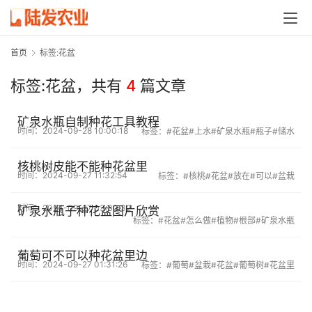
首页
标签:花盆
标签:花盆，
共有
4
篇文章
矿泉水瓶自制种花工具教程
时间：2024-09-28 10:00:18
标签：
#花盆
#上水
#矿泉水瓶
#瓶子
#储水
核桃树皮能不能种花盆里
时间：2024-09-27 11:32:54
标签：
#核桃
#花盆
#放在
#可以
#盆栽
时间：2024-09-27 03:30:32
矿泉水瓶子种花盆图片欣赏
标签：
#花盆
#怎么做
#植物
#根部
#矿泉水瓶
葡萄可不可以种花盆里边
时间：2024-09-27 01:31:26
标签：
#葡萄
#盆栽
#花盆
#葡萄树
#花盆里