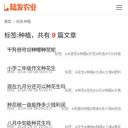
首页
标签:种植
标签:种植，
共有
9
篇文章
时间：2024-09-28 22:00:11
十月份可以种哪种花呢
标签：
#大丽花
#种植
#开花
#的话
#什么时候
小学二年级作文种花生
时间：2024-09-28 18:00:12
标签：
#花生
#种植
#大蒜
#土壤
#肥料
现在九月分还可以种花生吗
时间：2024-09-28 10:30:11
标签：
#种花
#花生
#公斤
#种植
#大角
种花椒一亩能挣多少钱利润
时间：2024-09-28 09:00:11
标签：
#花椒
#种植
#每亩
#多少钱
#利润
八月中旬能种花生吗
时间：2024-09-27 23:00:17
标签：
#花生
#播种
#种植
#土壤
#春花