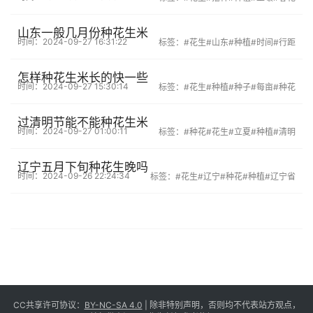
山东一般几月份种花生米
时间：2024-09-27 16:31:22
标签：
#花生
#山东
#种植
#时间
#行距
怎样种花生米长的快一些
时间：2024-09-27 15:30:14
标签：
#花生
#种植
#种子
#每亩
#种花
过清明节能不能种花生米
时间：2024-09-27 01:00:11
标签：
#种花
#花生
#立夏
#种植
#清明
辽宁五月下旬种花生晚吗
时间：2024-09-26 22:24:34
标签：
#花生
#辽宁
#种花
#种植
#辽宁省
CC共享许可协议：
BY-NC-SA 4.0
| 除非特别声明，否则均不代表站方观点，