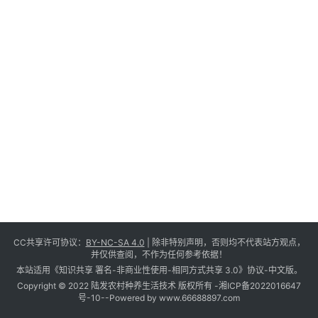
CC共享许可协议：
BY-NC-SA 4.0
| 除非特别声明，否则均不代表站方观点，
并仅供查阅，不作为任何参考依据！
本站适用《知识共享 署名-非商业性使用-相同方式共享 3.0》协议-中文版。
Copyright © 2022 陆发农村种养生活技术 版权所有 -
湘ICP备2022016647
号-10
--Powered by www.66688897.com